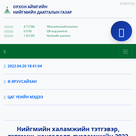
НЭВТРЭХ
ОРХОН АЙМГИЙН
НИЙГМИЙН ДААТГАЛЫН ГАЗАР
4.7 (736)
Үйлчилгээний үнэлгээ
0.0 (0)
QR код үнэлгээ
1.8 (135)
Хэлтсийн үнэлгээ
2022.04.20 18:41:04
Ө.ЯРУУСАЙХАН
ЦАГ ҮЕИЙН МЭДЭЭ
Нийгмийн халамжийн тэтгэвэр,